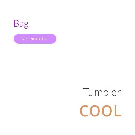
Bag
SEE PRODUCT
Tumbler
COOL