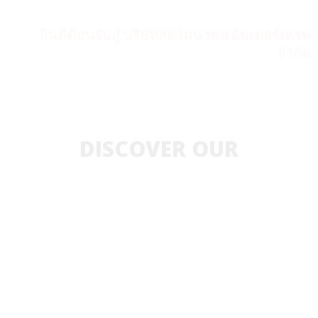
ยินดีต้อนรับสู่ บริษัทสยามนวพล อินเตอร์เทรด
จำกัด
DISCOVER OUR