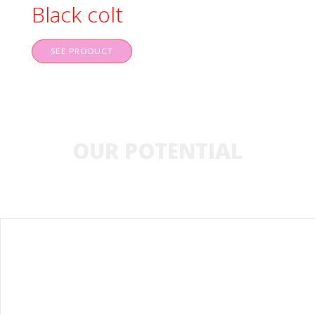
Black colt
SEE PRODUCT
OUR POTENTIAL