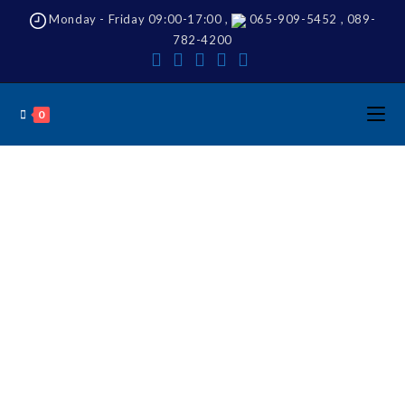
Monday - Friday 09:00-17:00 ,
065-909-5452 , 089-
782-4200
0
SOURCING PRODUCTS
PREMIUM
Welcome to SNP