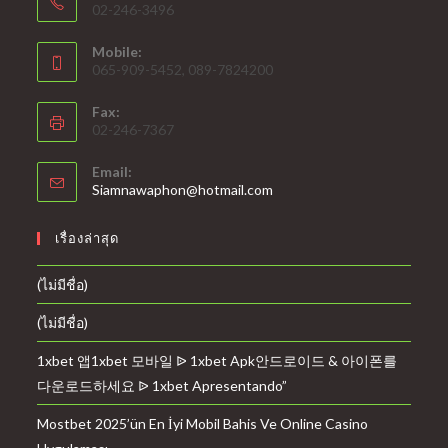
02-246-3496
Mobile:
065-909-5452, 089-7824200
Fax:
02-246-7367
Email:
Siamnawaphon@hotmail.com
เรื่องล่าสุด
(ไม่มีชื่อ)
(ไม่มีชื่อ)
1xbet 앱1xbet 모바일 ᐉ 1xbet Apk안드로이드 & 아이폰를
다운로드하세요 ᐉ 1xbet Apresentando”
Mostbet 2025’ün En İyi Mobil Bahis Ve Online Casino