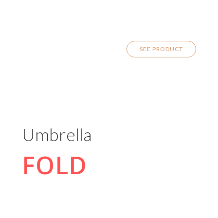
Stainless
SEE PRODUCT
Umbrella
FOLD