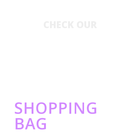
CHECK OUR
New Collection
SHOPPING
BAG