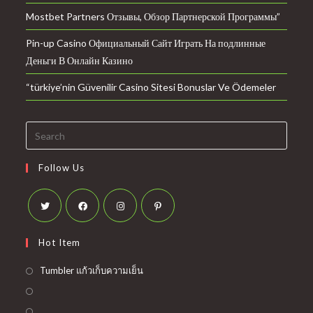
Mostbet Partners Отзывы, Обзор Партнерской Программы”
Pin-up Casino Официальный Сайт Играть На подлинные
Деньги В Онлайн Казино
“türkiye’nin Güvenilir Casino Sitesi Bonuslar Ve Ödemeler
Follow Us
Hot Item
Tumbler แก้วเก็บความเย็น