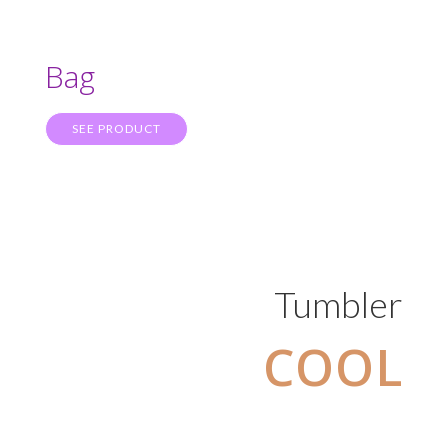
Bag
SEE PRODUCT
Tumbler
COOL