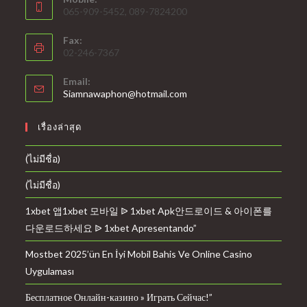
065-909-5452, 089-7824200
Fax:
02-246-7367
Email:
Siamnawaphon@hotmail.com
เรื่องล่าสุด
(ไม่มีชื่อ)
(ไม่มีชื่อ)
1xbet 앱1xbet 모바일 ᐉ 1xbet Apk안드로이드 & 아이폰를
다운로드하세요 ᐉ 1xbet Apresentando”
Mostbet 2025’ün En İyi Mobil Bahis Ve Online Casino
Uygulaması
Бесплатное Онлайн-казино » Играть Сейчас!”