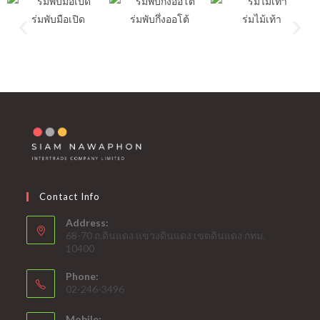
ร่มพับมือเปิด
ร่มพับกึ่งออโต้
ร่มไม้เท้า
Contact Info
Address:
68-70 ถ.ดินแดง แขวงดินแดง เขตดินแดง กทม.
10400
Phone:
02-246-3496
Mobile: