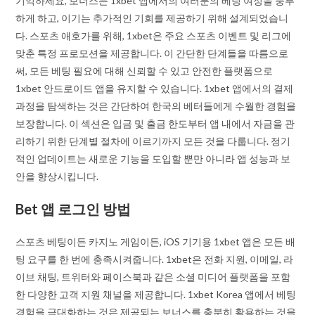
기억하세요, 보너스는 1xbet 앱에서의 여러분의 베팅 여정을 풍부
하게 하고, 이기는 추가적인 기회를 제공하기 위해 설계되었습니
다. 스포츠 애호가를 위해, 1xbet은 주요 스포츠 이벤트 및 리그에
맞춘 특정 프로모션을 제공합니다. 이 간단한 단계들을 따름으로
써, 모든 베팅 필요에 대해 신뢰할 수 있고 안전한 플랫폼으로
1xbet 안드로이드 앱을 유지할 수 있습니다. 1xbet 앱에서의 결제
과정을 탐색하는 것은 간단하여 한국의 베터들에게 수월한 경험을
보장합니다. 이 섹션은 입금 및 출금 한도부터 앱 내에서 자금을 관
리하기 위한 단계별 절차에 이르기까지 모든 것을 다룹니다. 정기
적인 업데이트는 새로운 기능을 도입할 뿐만 아니라 앱 성능과 보
안을 향상시킵니다.
Bet 앱 로그인 방법
스포츠 베팅이든 카지노 게임이든, iOS 기기용 1xbet 앱은 모든 배
팅 요구를 한 번에 충족시켜줍니다. 1xbet은 전화 지원, 이메일, 라
이브 채팅, 트위터와 페이스북과 같은 소셜 미디어 플랫폼을 포함
한 다양한 고객 지원 채널을 제공합니다. 1xbet Korea 앱에서 베팅
경험을 극대화하는 것은 제공되는 보너스를 충분히 활용하는 것을