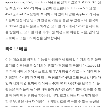
apple iphone, iPad, iPod touch용으로 설계되었으며, iOS 9. 0 이상
및 최소 292. 4MB의 여유 공간이 필요합니다. IPhone 5 이상 및
iPad 및 iPad Pro 모델에 최적화되어 있어 다양한 Apple 기기 사용
자들이 안정적인 인터넷 연결로 기능을 즐길 수 있습니다. 한국에
서 1xbet 앱을 다운로드하려면, 모바일 기기에서 1xbet 웹사이트
를 방문하고, 모바일 애플리케이션 섹션으로 이동한 다음, 앱의 안
드로이드 또는 iOS 버전을 선택합니다.
라이브 베팅
이는 데스크탑 버전의 기능을 반영하면서 모바일 기기의 작은 화면
크기를 수용하도록 설계되어 원활한 경험을 제공합니다. 1xbet 앱
은 한국 베팅 시장에서 스포츠 및 TV 게임을 아우르는 방대한 베팅
기회뿐만 아니라 경쟁력 있는 배당률과 마진으로도 돋보입니다. 매
일 매치와 특별 오퍼에 참여하는 40만 명의 사용자를 보유한 이 플
랫폼은 베터들이 높아진 배당률과 증가된 스테이크에 접근할 수 있
도록 하여 베팅 경험을 향상시킵니다. 로그인하는 데 문제가 발생
한 경우, 앱은 사용자 이름이나 비밀번호를 복구할 수 있는 옵션을