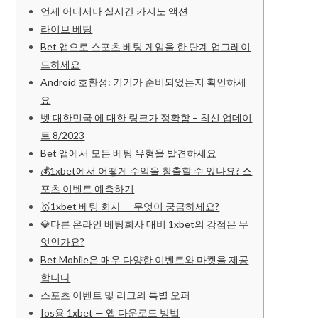
언제 어디서나 실시간 카지노 액션
라이브 베팅
Bet 앱으로 스포츠 베팅 게임을 한 단계 업그레이
드하세요
Android 호환성: 기기가 준비되었는지 확인하세
요
벳 대한민국 에 대한 링크가 정확함 – 최신 업데이
트 8/2023
Bet 앱에서 모든 베팅 유형을 발견하세요
💰1xbet에서 어떻게 수익을 창출할 수 있나요? 스
포츠 이벤트 예측하기
🥇1xbet 베팅 회사 — 무엇이 궁금하세요?
💎다른 온라인 베팅회사 대비 1xbet의 강점은 무
엇인가요?
Bet Mobile은 매우 다양한 이벤트와 마켓을 제공
합니다
스포츠 이벤트 및 리그의 특별 오퍼
Ios용 1xbet — 앱 다운로드 방법