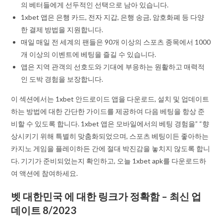
의 베터들에게 선두적인 선택으로 남아 있습니다.
1xbet 앱은 은행 카드, 전자 지갑, 은행 송금, 암호화폐 등 다양
한 결제 방법을 지원합니다.
매일 매일 전 세계의 팬들은 90개 이상의 스포츠 종목에서 1000
개 이상의 이벤트에 베팅을 즐길 수 있습니다.
앱은 지역 관객의 선호도와 기대에 부응하는 원활하고 매력적
인 도박 경험을 보장합니다.
이 섹션에서는 1xbet 안드로이드 앱을 다운로드, 설치 및 업데이트
하는 방법에 대한 간단한 가이드를 제공하여 다음 베팅을 항상 준
비할 수 있도록 합니다. 1xbet 앱은 모바일에서의 베팅 경험을” “향
상시키기 위해 특별히 맞춤화되었으며, 스포츠 베팅이든 좋아하는
카지노 게임을 플레이하든 간에 절대 박진감을 놓치지 않도록 합니
다. 기기가 준비되었는지 확인하고, 오늘 1xbet apk를 다운로드하
여 액션에 참여하세요.
벳 대한민국 에 대한 링크가 정확함 – 최신 업
데이트 8/2023