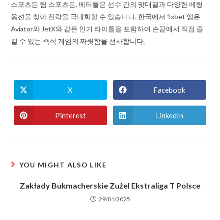
스포츠든 팀 스포츠든, 베터들은 선수 간의 맞대결과 다양한 베팅
옵션을 찾아 전략을 극대화할 수 있습니다. 한국에서 1xbet 앱은
Aviator와 JetX와 같은 인기 타이틀을 포함하여 손끝에서 직접 즐
길 수 있는 즉석 게임의 짜릿함을 선사합니다.
X
Facebook
Opens
Opens
in
in
a
a
new
new
Pinterest
LinkedIn
Opens
Opens
window
window
in
in
a
a
new
new
window
window
YOU MIGHT ALSO LIKE
Zakłady Bukmacherskie Zużel Ekstraliga T Polsce
29/01/2025