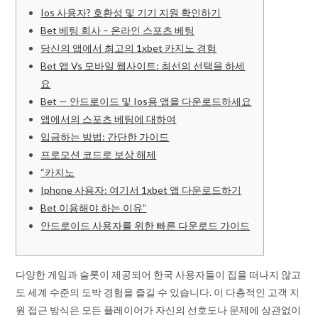
Ios 사용자? 호환성 및 기기 지원 확인하기
Bet 베팅 회사 – 온라인 스포츠 베팅
당신의 앱에서 최고의 1xbet 카지노 경험
Bet 앱 Vs 모바일 웹사이트: 최선의 선택을 하세
요
Bet — 안드로이드 및 Ios용 앱을 다운로드하세요
앱에서의 스포츠 베팅에 대하여
입금하는 방법: 간단한 가이드
프로모션 코드로 보상 해제
“카지노
Iphone 사용자: 여기서 1xbet 앱 다운로드하기
Bet 이용해야 하는 이유”
안드로이드 사용자를 위한 빠른 다운로드 가이드
다양한 게임과 슬롯이 제공되어 한국 사용자들이 집을 떠나지 않고
도 세계 수준의 도박 경험을 즐길 수 있습니다. 이 다층적인 고객 지
원 접근 방식은 모든 플레이어가 자신의 선호도나 문제에 상관없이