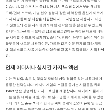
츠와 같은 더 이국적인 옵션을 포함한 다양한 스포츠에 접근할 수
있습니다. 각 스포츠는 클래식한 매치 우승 베팅에서부터 핸디캡,
오버/언더 스코어, 개별 선수 성능과 같은 더 복잡한 옵션에 이르기
까지 다양한 베팅 시장을 제공합니다. 이 다양성은 사용자가 자신
의 선호도와 전문 지식에 맞게 베팅 전략을 맞춤 설정할 수 있도록
합니다. 1xbet 한국 모바일 앱으로 로그인하는 과정은 빠르게 베팅
을 시작할 수 있도록 설계되었습니다. 경험이 풍부한 플레이어이든
플랫폼이 새로운 사용자이든, 다음과 같은 쉬운 단계를 따라 계정
에 액세스하고 사용 가능한 다양한 베팅 옵션을 탐색하기 시작하세
요.
언제 어디서나 실시간 카지노 액션
이는 편리함, 속도 및 맞춤형 모바일 베팅 경험을 찾는 사용자에게
훌륭한 선택입니다. 카지노 게임의 스릴을 즐기는 사람들을 위해
1xbet 앱은 광범위한 카지노 섹션을 제공합니다. 여기에서 플레이
어는 슬롯, 테이블 게임, 라이브 딜러 경험의 세계로 뛰어들 수 있습
니다. 카지노 존은 최적의 탐색을 위해 설계되었으며 유형 및 공급
자별로 게임을 분류하여 사용자가 좋아하는 게임을 쉽게 찾거나 새