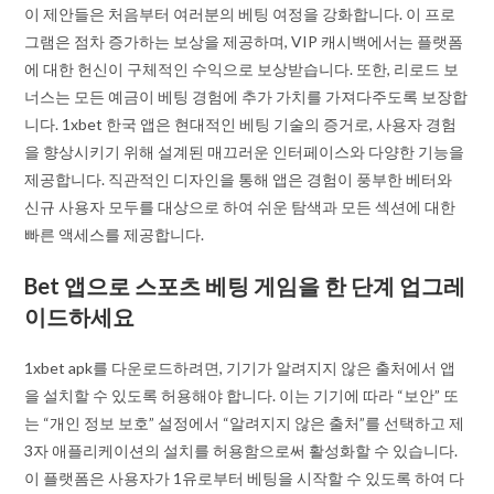
이 제안들은 처음부터 여러분의 베팅 여정을 강화합니다. 이 프로
그램은 점차 증가하는 보상을 제공하며, VIP 캐시백에서는 플랫폼
에 대한 헌신이 구체적인 수익으로 보상받습니다. 또한, 리로드 보
너스는 모든 예금이 베팅 경험에 추가 가치를 가져다주도록 보장합
니다. 1xbet 한국 앱은 현대적인 베팅 기술의 증거로, 사용자 경험
을 향상시키기 위해 설계된 매끄러운 인터페이스와 다양한 기능을
제공합니다. 직관적인 디자인을 통해 앱은 경험이 풍부한 베터와
신규 사용자 모두를 대상으로 하여 쉬운 탐색과 모든 섹션에 대한
빠른 액세스를 제공합니다.
Bet 앱으로 스포츠 베팅 게임을 한 단계 업그레
이드하세요
1xbet apk를 다운로드하려면, 기기가 알려지지 않은 출처에서 앱
을 설치할 수 있도록 허용해야 합니다. 이는 기기에 따라 “보안” 또
는 “개인 정보 보호” 설정에서 “알려지지 않은 출처”를 선택하고 제
3자 애플리케이션의 설치를 허용함으로써 활성화할 수 있습니다.
이 플랫폼은 사용자가 1유로부터 베팅을 시작할 수 있도록 하여 다