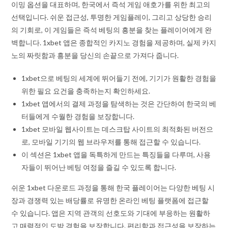
이밍 옵션을 대표하며, 한국에서 즉석 게임 애호가를 위한 최고의
선택입니다. 쉬운 접근성, 투명한 게임플레이, 그리고 상당한 승리
의 기회로, 이 게임들은 즉석 베팅의 흥분을 찾는 플레이어에게 완
벽합니다. 1xbet 앱은 종합적인 카지노 경험을 제공하며, 실제 카지
노의 짜릿함과 흥분을 당신의 손끝으로 가져다 줍니다.
1xbet으로 베팅의 세계에 뛰어들기 전에, 기기가 원활한 경험을
위한 필요 요건을 충족하는지 확인하세요.
1xbet 앱에서의 결제 과정을 탐색하는 것은 간단하여 한국의 베
터들에게 수월한 경험을 보장합니다.
1xbet 모바일 웹사이트는 데스크탑 사이트의 최적화된 버전으
로, 모바일 기기의 웹 브라우저를 통해 접근할 수 있습니다.
이 섹션은 1xbet 앱을 독특하게 만드는 특징들을 다루며, 사용
자들이 뛰어난 베팅 여정을 즐길 수 있도록 합니다.
쉬운 1xbet 다운로드 과정을 통해 한국 플레이어는 다양한 베팅 시
장과 경쟁력 있는 배당률로 유명한 온라인 베팅 플랫폼에 접근할
수 있습니다. 앱은 지역 관객의 선호도와 기대에 부응하는 원활하
고 매력적인 도박 경험을 보장합니다. 편리함과 접근성을 보장하는