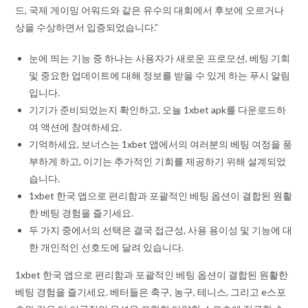
드, 국제 게이밍 어워드와 같은 유수의 대회에서 후보에 오르거나
상을 수상하면서 입증되었습니다.”
눈에 띄는 기능 중 하나는 사용자가 새로운 프로모션, 베팅 기회
및 중요한 업데이트에 대해 정보를 받을 수 있게 하는 푸시 알림
입니다.
기기가 준비되었는지 확인하고, 오늘 1xbet apk를 다운로드하
여 액션에 참여하세요.
기억하세요, 보너스는 1xbet 앱에서의 여러분의 베팅 여정을 풍
부하게 하고, 이기는 추가적인 기회를 제공하기 위해 설계되었
습니다.
1xbet 한국 앱으로 편리함과 포괄적인 베팅 옵션이 결합된 원활
한 베팅 경험을 즐기세요.
두 가지 중에서의 선택은 결국 접근성, 사용 용이성 및 기능에 대
한 개인적인 선호도에 달려 있습니다.
1xbet 한국 앱으로 편리함과 포괄적인 베팅 옵션이 결합된 원활한
베팅 경험을 즐기세요. 베터들은 축구, 농구, 테니스, 그리고 e스포