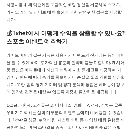
사용자를 위해 맞춤화된 포괄적인 베팅 경험을 제공하여 스포츠,
카지노 게임 및 라이브 베팅 옵션에 대한 광범위한 접근을 제공합
니다.
💰1xbet에서 어떻게 수익을 창출할 수 있나요?
스포츠 이벤트 예측하기
라이브 베팅과 같은 기능은 사용자가 이벤트가 전개되는 동안 베팅
을 할 수 있게 하여, 추가적인 흥분과 전략의 층을 더합니다. 캐시아
웃 옵션은 베터들에게 자신의 베팅에 대한 통제권을 제공하며, 게
임이 진행됨에 따라 승리를 확보하거나 손실을 줄일 기회를 제공합
니다. 또한, 앱의 통계 데이터 및 경기 분석의 통합은 베터들이 정보
에 입각한 결정을 내릴 수 있도록 귀중한 통찰력을 제공합니다.
1xBet과 함께, 고객들은 쇼 비지니스, 영화, TV, 경제, 정치는 물론
우리가 대화하는 삶의 대부분의 이벤트들에 대해 베팅할 수 있습니
다. 1xbet은 싱글, 누적 배팅, 시스템 배팅 등 다양한 베팅 유형을 제
공하며 모든 베팅 스타일을 충족시킵니다. 사이클링과 같은 개별