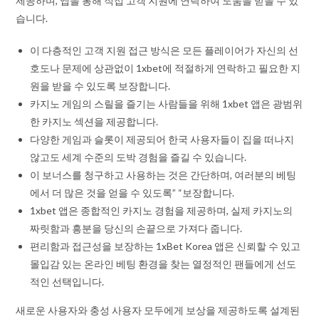
제공하며, 앱을 통해 직접 고객 지원에 연락하여 도움을 받을 수 있
습니다.
이 다층적인 고객 지원 접근 방식은 모든 플레이어가 자신의 선
호도나 문제에 상관없이 1xbet에 적절하게 연락하고 필요한 지
원을 받을 수 있도록 보장합니다.
카지노 게임의 스릴을 즐기는 사람들을 위해 1xbet 앱은 광범위
한 카지노 섹션을 제공합니다.
다양한 게임과 슬롯이 제공되어 한국 사용자들이 집을 떠나지
않고도 세계 수준의 도박 경험을 즐길 수 있습니다.
이 보너스를 청구하고 사용하는 것은 간단하며, 여러분의 베팅
에서 더 많은 것을 얻을 수 있도록” “보장합니다.
1xbet 앱은 종합적인 카지노 경험을 제공하며, 실제 카지노의
짜릿함과 흥분을 당신의 손끝으로 가져다 줍니다.
편리함과 접근성을 보장하는 1xBet Korea 앱은 신뢰할 수 있고
몰입감 있는 온라인 베팅 환경을 찾는 열정적인 팬들에게 선도
적인 선택입니다.
새로운 사용자와 충성 사용자 모두에게 보상을 제공하도록 설계된