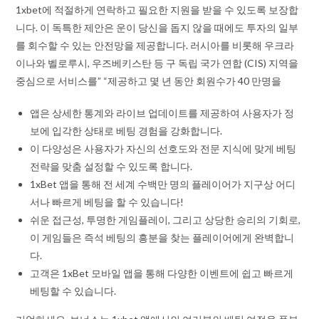
1xbet에 적절하게 연락하고 필요한 지원을 받을 수 있도록 보장합
니다. 이 독특한 제안은 운이 당신을 돕지 않을 때에도 투자의 일부
를 회수할 수 있는 안전망을 제공합니다. 러시아를 비롯해 우크라
이나와 벨로루시, 우즈베키스탄 등 구 독립 국가 연합 (CIS) 지역을
중심으로 서비스를” “제공하고 몇 년 동안 회원수가 40 만명을
앱은 상세한 통계와 라이브 업데이트를 제공하여 사용자가 정
보에 입각한 상태로 베팅 경험을 강화합니다.
이 다양성은 사용자가 자신의 선호도와 전문 지식에 맞게 베팅
전략을 맞춤 설정할 수 있도록 합니다.
1xBet 앱을 통해 전 세계 수백만 명의 플레이어가 지구상 어디
서나 빠르게 베팅을 할 수 있습니다!
쉬운 접근성, 투명한 게임플레이, 그리고 상당한 승리의 기회로,
이 게임들은 즉석 베팅의 흥분을 찾는 플레이어에게 완벽합니
다.
고객은 1xBet 모바일 앱을 통해 다양한 이벤트에 쉽고 빠르게
베팅할 수 있습니다.