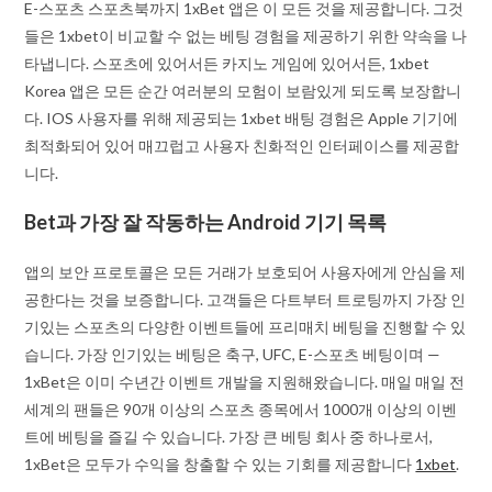
E-스포츠 스포츠북까지 1xBet 앱은 이 모든 것을 제공합니다. 그것
들은 1xbet이 비교할 수 없는 베팅 경험을 제공하기 위한 약속을 나
타냅니다. 스포츠에 있어서든 카지노 게임에 있어서든, 1xbet
Korea 앱은 모든 순간 여러분의 모험이 보람있게 되도록 보장합니
다. IOS 사용자를 위해 제공되는 1xbet 배팅 경험은 Apple 기기에
최적화되어 있어 매끄럽고 사용자 친화적인 인터페이스를 제공합
니다.
Bet과 가장 잘 작동하는 Android 기기 목록
앱의 보안 프로토콜은 모든 거래가 보호되어 사용자에게 안심을 제
공한다는 것을 보증합니다. 고객들은 다트부터 트로팅까지 가장 인
기있는 스포츠의 다양한 이벤트들에 프리매치 베팅을 진행할 수 있
습니다. 가장 인기있는 베팅은 축구, UFC, E-스포츠 베팅이며 —
1xBet은 이미 수년간 이벤트 개발을 지원해왔습니다. 매일 매일 전
세계의 팬들은 90개 이상의 스포츠 종목에서 1000개 이상의 이벤
트에 베팅을 즐길 수 있습니다. 가장 큰 베팅 회사 중 하나로서,
1xBet은 모두가 수익을 창출할 수 있는 기회를 제공합니다
1xbet
.