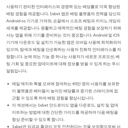
사용하기 편리한 인터페이스와 경쟁력 있는 배당률로 더욱 향상된
베팅 경험을 제공합니다. 1xbet 앱은 베팅 플랫폼의 전력을 당신의
Android os 기기로 가져와, 손끝에서 스포츠 베팅과 카지노 게임의
세계를 제공합니다. 원활하고 매력적인 베팅 경험을 보장하기 위해
서는 앱을 위해 기기를 준비하는 것이 중요합니다. Android 및 iOS
기기에 다운로드 및 설치가 가능한 앱은 모바일 사용에 최적화되어
있으며, 탐색과 베팅을 단순화하는 사용자 친화적 인터페이스를 자
랑합니다. 눈에 띄는 기능 중 하나는 사용자가 새로운 프로모션, 베
팅 기회 및 중요한 업데이트에 대해 정보를 받을 수 있게 하는 푸시
알림입니다.
매일 매치와 특별 오퍼에 참여하는 40만 명의 사용자를 보유한
이 플랫폼은 베터들이 높아진 배당률과 증가된 스테이크에 접
근할 수 있도록 하여 베팅 경험을 향상시킵니다.
이 섹션에서는 1xbet 안드로이드 앱을 다운로드, 설치 및 업데
이트하는 방법에 대한 간단한 가이드를 제공하여 다음 베팅을
항상 준비할 수 있도록 합니다.
1xbet은 입금과 출금이 모두 안전하다는 것을 보장함으로써 사