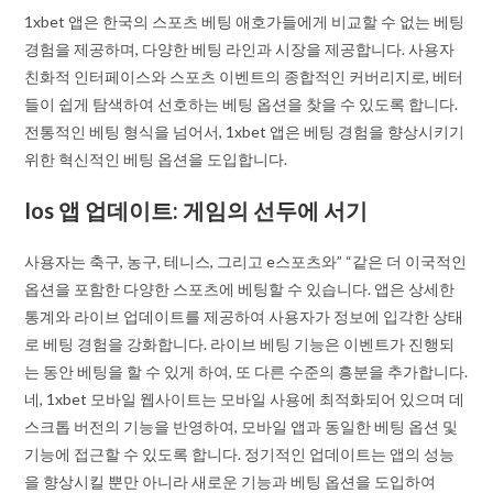
1xbet 앱은 한국의 스포츠 베팅 애호가들에게 비교할 수 없는 베팅
경험을 제공하며, 다양한 베팅 라인과 시장을 제공합니다. 사용자
친화적 인터페이스와 스포츠 이벤트의 종합적인 커버리지로, 베터
들이 쉽게 탐색하여 선호하는 베팅 옵션을 찾을 수 있도록 합니다.
전통적인 베팅 형식을 넘어서, 1xbet 앱은 베팅 경험을 향상시키기
위한 혁신적인 베팅 옵션을 도입합니다.
Ios 앱 업데이트: 게임의 선두에 서기
사용자는 축구, 농구, 테니스, 그리고 e스포츠와” “같은 더 이국적인
옵션을 포함한 다양한 스포츠에 베팅할 수 있습니다. 앱은 상세한
통계와 라이브 업데이트를 제공하여 사용자가 정보에 입각한 상태
로 베팅 경험을 강화합니다. 라이브 베팅 기능은 이벤트가 진행되
는 동안 베팅을 할 수 있게 하여, 또 다른 수준의 흥분을 추가합니다.
네, 1xbet 모바일 웹사이트는 모바일 사용에 최적화되어 있으며 데
스크톱 버전의 기능을 반영하여, 모바일 앱과 동일한 베팅 옵션 및
기능에 접근할 수 있도록 합니다. 정기적인 업데이트는 앱의 성능
을 향상시킬 뿐만 아니라 새로운 기능과 베팅 옵션을 도입하여