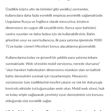
Özellikle kripto afin de birimleri gibi yenilikçi yöntemler,
kullanıcılara daha fazla esneklik empieza anonimlik sağlamaktadır.
Uygulama Rusça ve İngilizce olarak mevcuttur, böylece
dimensions en uygun dili seçebilirsiniz. Ayrıca spor bahisleri,
casino oyunları ve daha fazlası için de kullanabilirsiniz. Bahis
şirketinin your ex yeni kullanıcısı, ilk para yatırma işleminde 9000
TL’ye kadar cömert Mostbet bonus alacaklarına güvenebilir.
Kullanıcılarına kolay ve güvenli bir şekilde para yatırma imkanı
sunmaktadır. Web sitesinin mobil versiyonu, nerede olursanız”
“olun hareket halindeyken dimensions mümkün olan en kaliteli
bahis deneyimini sunmak için tasarlanmıştır. Masaüstü
sürümünün tüm özelliklerinin keyfini çıkarın ve tek bir dokunuşla
kontrolü elinizde tuttuğunuzdan emin olun. Mobil web sitesi, hızlı
ve kolay erişim sağlayarak çevrimiçi oyun deneyiminiz söz konusu
olduğunda size esneklik sağlar.