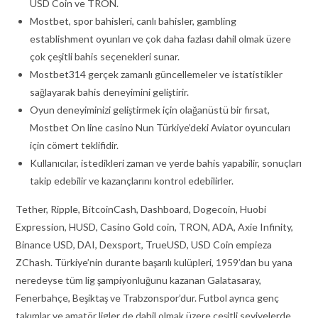
USD Coin ve TRON.
Mostbet, spor bahisleri, canlı bahisler, gambling
establishment oyunları ve çok daha fazlası dahil olmak üzere
çok çeşitli bahis seçenekleri sunar.
Mostbet314 gerçek zamanlı güncellemeler ve istatistikler
sağlayarak bahis deneyimini geliştirir.
Oyun deneyiminizi geliştirmek için olağanüstü bir fırsat,
Mostbet On line casino Nun Türkiye’deki Aviator oyuncuları
için cömert teklifidir.
Kullanıcılar, istedikleri zaman ve yerde bahis yapabilir, sonuçları
takip edebilir ve kazançlarını kontrol edebilirler.
Tether, Ripple, BitcoinCash, Dashboard, Dogecoin, Huobi
Expression, HUSD, Casino Gold coin, TRON, ADA, Axie Infinity,
Binance USD, DAI, Dexsport, TrueUSD, USD Coin empieza
ZChash. Türkiye’nin durante başarılı kulüpleri, 1959’dan bu yana
neredeyse tüm lig şampiyonluğunu kazanan Galatasaray,
Fenerbahçe, Beşiktaş ve Trabzonspor’dur. Futbol ayrıca genç
takımlar ve amatör ligler de dahil olmak üzere çeşitli seviyelerde