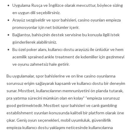
Uygulama Rusça ve İngilizce olarak mevcuttur, böylece sizing
en uygun dili seçebilirsiniz.
Arayüz sezgiseldir ve spor bahisleri, casino oyunları empieza
promosyonlar için net bölümler içerir.
Bağlantıyı, bahisçinin destek servisine bu konuyla ilgili istek
gönderilerek alabilirsiniz.
Bu özel poker alanı, kullanıcı dostu arayüzü ile ünlüdür ve hem
acemilik sprained ankle treatment de kıdemliler için gezinmeyi
ve oyunu zahmetsiz hale getirir.
Bu uygulamalar, spor bahislerine ve on line casino oyunlarına
sorunsuz erişim sağlayarak kapsamlı ve kullanıcı dostu bir deneyim
sunar. Mostbet, kullanıcılarının memnuniyetini ön planda tutarak,
pra yatırma sürecini mümkün olan en kolay” “empieza sorunsuz
good getirmektedir. Mostbet spor bahisleri ve canlı gambling
establishment oyunları konusunda kaliteli bir platform olarak öne
çıkar. Geniş oyun seçenekleri, mobil uyumluluk, güvenilirlik
empieza kullanıcı dostu yaklaşımı neticesinde kullanıcılarına