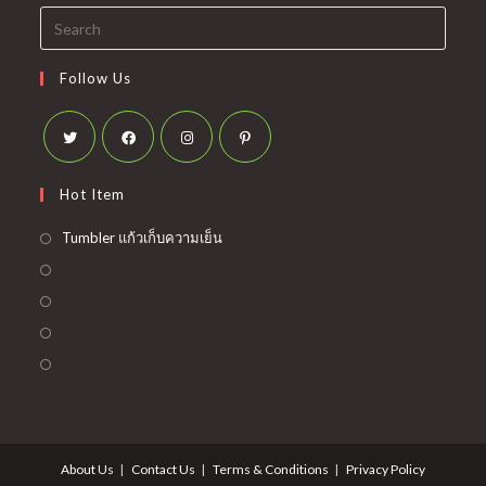
Search
this
website
Follow Us
Opens
Opens
Opens
Opens
Hot Item
in
in
in
in
a
a
a
a
Opens
Tumbler แก้วเก็บความเย็น
new
new
new
new
in
Opens
tab
tab
tab
tab
a
in
Opens
new
a
in
Opens
tab
new
a
in
Opens
tab
new
a
in
tab
new
a
tab
new
About Us
tab
Contact Us
Terms & Conditions
Privacy Policy