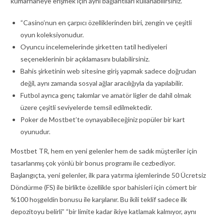
kumarhaneye erişmek için aynı bağlantıları kullanabilirsiniz.
“Casino’nun en çarpıcı özelliklerinden biri, zengin ve çeşitli
oyun koleksiyonudur.
Oyuncu incelemelerinde şirketten tatil hediyeleri
seçeneklerinin bir açıklamasını bulabilirsiniz.
Bahis şirketinin web sitesine giriş yapmak sadece doğrudan
değil, aynı zamanda sosyal ağlar aracılığıyla da yapılabilir.
Futbol ayrıca genç takımlar ve amatör ligler de dahil olmak
üzere çeşitli seviyelerde temsil edilmektedir.
Poker de Mostbet’te oynayabileceğiniz popüler bir kart
oyunudur.
Mostbet TR, hem en yeni gelenler hem de sadık müşteriler için
tasarlanmış çok yönlü bir bonus programı ile cezbediyor.
Başlangıçta, yeni gelenler, ilk para yatırma işlemlerinde 50 Ücretsiz
Döndürme (FS) ile birlikte özellikle spor bahisleri için cömert bir
%100 hoşgeldin bonusu ile karşılanır. Bu ikili teklif sadece ilk
depozitoyu belirli” “bir limite kadar ikiye katlamak kalmıyor, aynı