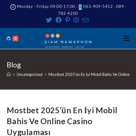
Skip
Monday - Friday 09:00-17:00 ,
065-909-5452 , 089-
to
782-4200
content
0
Blog
>
Uncategorized
>
Mostbet 2025’ün En İyi Mobil Bahis Ve Online C
Mostbet 2025’ün En İyi Mobil
Bahis Ve Online Casino
Uygulaması