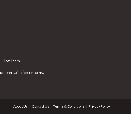
Opens
in
Opens
a
in
new
Opens
a
tab
in
new
Opens
a
tab
in
new
a
tab
Hot Item
new
tab
Opens
umbler แก้วเก็บความเย็น
pens
pens
pens
pens
in
n
n
n
n
a
new
ew
ew
ew
ew
tab
About Us
Contact Us
Terms & Conditions
Privacy Policy
ab
ab
ab
ab