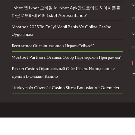
1xbet 앱1xbet 모바일 ᐉ 1xbet Apk안드로이드 & 아이폰를
다운로드하세요 ᐉ 1xbet Apresentando”
Mostbet 2025’ün En İyi Mobil Bahis Ve Online Casino
Uygulaması
Бесплатное Онлайн-казино » Играть Сейчас!”
Mostbet Partners Отзывы, Обзор Партнерской Программы”
Pin-up Casino Официальный Сайт Играть На подлинные
T
Деньги В Онлайн Казино
O
O
O
O
“türkiye’nin Güvenilir Casino Sitesi Bonuslar Ve Ödemeler
i
i
i
i
a
a
a
a
n
n
n
n
t
t
t
t