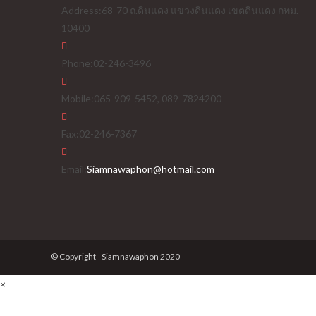
Address:
68-70 ถ.ดินแดง แขวงดินแดง เขตดินแดง กทม.
10400
Phone:
02-246-3496
Mobile:
065-909-5452, 089-7824200
Fax:
02-246-7367
Opens
Email:
Siamnawaphon@hotmail.com
in
your
application
© Copyright - Siamnawaphon 2020
×