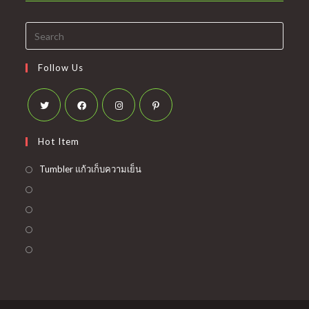
Search
this
website
Follow Us
Opens
Opens
Opens
Opens
Hot Item
in
in
in
in
a
a
a
a
Opens
Tumbler แก้วเก็บความเย็น
new
new
new
new
in
Opens
tab
tab
tab
tab
a
in
Opens
new
a
in
Opens
tab
new
a
in
Opens
tab
new
a
in
tab
new
a
tab
new