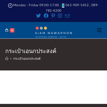
Skip
Monday - Friday 09:00-17:00 ,
065-909-5452 , 089-
to
782-4200
content
0
กระเป๋าเอนกประสงค์
>
กระเป๋าเอนกประสงค์