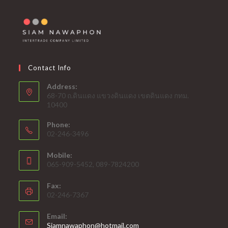
Contact Info
Address:
68-70 ถ.ดินแดง แขวงดินแดง เขตดินแดง กทม.
10400
Phone:
02-246-3496
Mobile:
065-909-5452, 089-7824200
Fax:
02-246-7367
Email:
Opens
Siamnawaphon@hotmail.com