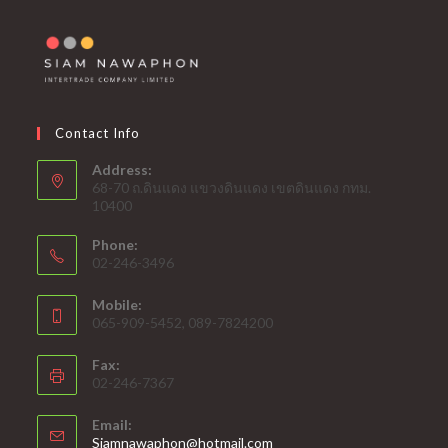
Contact Info
Address:
68-70 ถ.ดินแดง แขวงดินแดง เขตดินแดง กทม.
10400
Phone:
02-246-3496
Mobile:
065-909-5452, 089-7824200
Fax:
02-246-7367
Email:
Opens
Siamnawaphon@hotmail.com