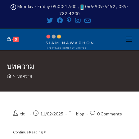
Skip
Monday - Friday 09:00-17:00 ,
065-909-5452 , 089-
to
782-4200
content
0
บทความ
>
บทความ
Post
Post
Post
Post
tit_l
11/02/2025
blog
0 Comments
author:
published:
category:
comments:
Continue Reading