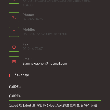
68-70 ถ.ดินแดง แขวงดินแดง เขตดินแดง กทม.
10400
Phone:
02-246-3496
Mobile:
065-909-5452, 089-7824200
Fax:
02-246-7367
Email:
Opens
Siamnawaphon@hotmail.com
in
your
เรื่องล่าสุด
application
(ไม่มีชื่อ)
(ไม่มีชื่อ)
1xbet 앱1xbet 모바일 ᐉ 1xbet Apk안드로이드 & 아이폰를