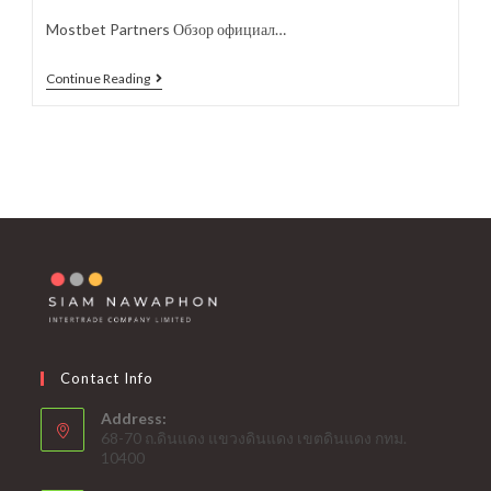
Mostbet Partners Обзор официал…
Mostbet
Continue Reading
Partners
Отзывы,
Обзор
Партнерской
Программы”
Contact Info
Address:
68-70 ถ.ดินแดง แขวงดินแดง เขตดินแดง กทม.
10400