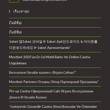
เรื่องล่าสุด
(ไม่มีชื่อ)
(ไม่มีชื่อ)
1xbet 앱1xbet 모바일 ᐉ 1xbet Apk안드로이드 & 아이폰를
다운로드하세요 ᐉ 1xbet Apresentando”
Mostbet 2025’ün En İyi Mobil Bahis Ve Online Casino
Uygulaması
Бесплатное Онлайн-казино » Играть Сейчас!”
Mostbet Partners Отзывы, Обзор Партнерской Программы”
Pin-up Casino Официальный Сайт Играть На подлинные
Деньги В Онлайн Казино
“türkiye’nin Güvenilir Casino Sitesi Bonuslar Ve Ödemeler